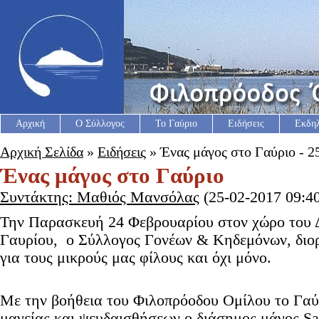
Αρχική
Ο Σύλλογος
Το Γαύριο
Ειδήσεις
Εκδη
Αρχική Σελίδα
»
Ειδήσεις
» Ένας μάγος στο Γαύριο - 2
Ένας μάγος στο Γαύριο
Συντάκτης: Μαθιός Μανσόλας
(25-02-2017 09:40
Την Παρασκευή 24 Φεβρουαρίου στον χώρο του 
Γαυρίου, ο Σύλλογος Γονέων & Κηδεμόνων, διο
για τους μικρούς μας φίλους και όχι μόνο.
Με την βοήθεια του Φιλοπρόοδου Ομίλου το Γαύρ
μαγείας και ψευδαισθήσεων ο διάσημος μάγος Sa