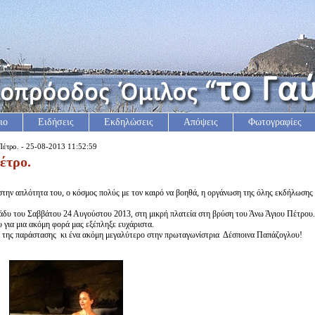
ιο
Ειδήσεις
Εκδηλώσεις
Απόψεις
Φωτογραφίες
έτρο. - 25-08-2013 11:52:59
έτρο.
την απλότητα του, ο κόσμος πολύς με τον καιρό να βοηθά, η οργάνωση της όλης εκδήλωσης
άδυ του Σαββάτου 24 Αυγούστου 2013, στη μικρή πλατεία στη βρύση του Άνω Άγιου Πέτρου.
ια μια ακόμη φορά μας εξέπληξε ευχάριστα.
ς της παράστασης κι ένα ακόμη μεγαλύτερο στην πρωταγωνίστρια Δέσποινα Παπάζογλου!